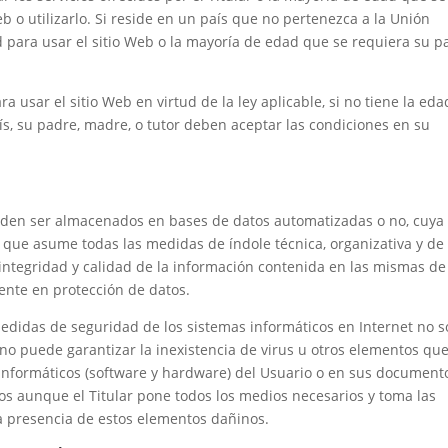
eb o utilizarlo. Si reside en un país que no pertenezca a la Unión
para usar el sitio Web o la mayoría de edad que se requiera su p
usar el sitio Web en virtud de la ley aplicable, si no tiene la eda
ís, su padre, madre, o tutor deben aceptar las condiciones en su
pueden ser almacenados en bases de datos automatizadas o no, cuya
r, que asume todas las medidas de índole técnica, organizativa y de
 integridad y calidad de la información contenida en las mismas de
ente en protección de datos.
edidas de seguridad de los sistemas informáticos en Internet no 
r no puede garantizar la inexistencia de virus u otros elementos qu
informáticos (software y hardware) del Usuario o en sus document
mos aunque el Titular pone todos los medios necesarios y toma las
a presencia de estos elementos dañinos.