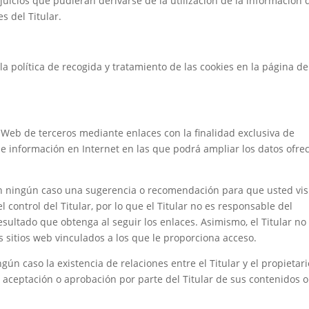
juicios que pudieran derivarse de la utilización de la información 
s del Titular.
la política de recogida y tratamiento de las cookies en la página de
b
s Web de terceros mediante enlaces con la finalidad exclusiva de
de información en Internet en las que podrá ampliar los datos ofre
en ningún caso una sugerencia o recomendación para que usted vis
 control del Titular, por lo que el Titular no es responsable del
esultado que obtenga al seguir los enlaces. Asimismo, el Titular no
s sitios web vinculados a los que le proporciona acceso.
gún caso la existencia de relaciones entre el Titular y el propietari
 la aceptación o aprobación por parte del Titular de sus contenidos o