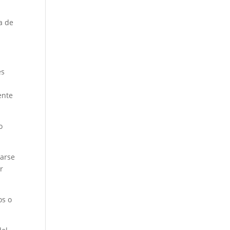
a de
es
ente
o
sarse
r
os o