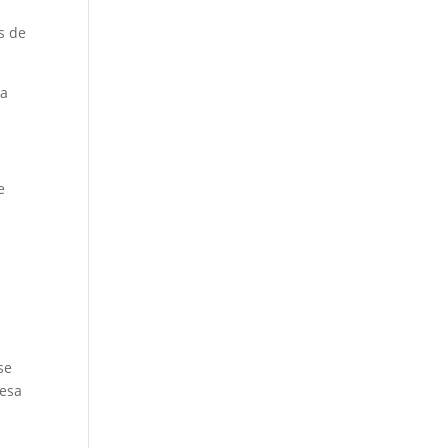
s de
da
e
se
resa